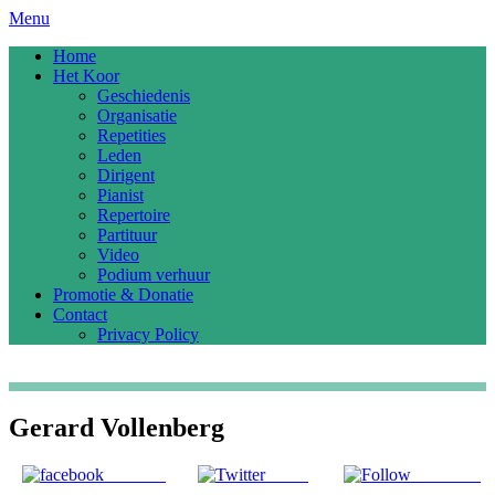
Menu
Home
Het Koor
Geschiedenis
Organisatie
Repetities
Leden
Dirigent
Pianist
Repertoire
Partituur
Video
Podium verhuur
Promotie & Donatie
Contact
Privacy Policy
Gerard Vollenberg
Share on
Tweet
Follow us
Facebook